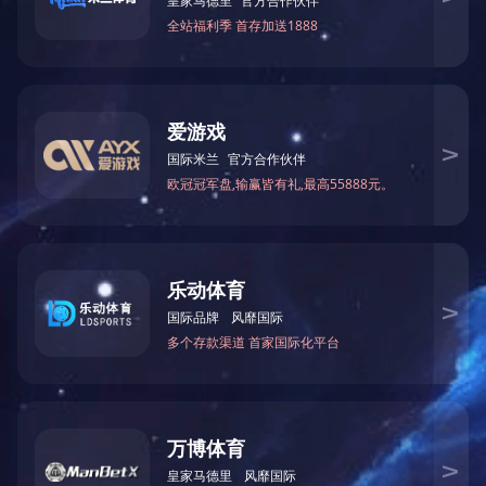
2023 年半年度报告摘要
202308
2023 年半年度报告
202308
2023年一季度报告
202304
2022年年度报告
202303
2022年半年度报告摘要
202211
2022年半年度报告
202208
2022年第一季度报告
202204
2021年年度报告
202203
2021 年年度报告摘要
202111
2021年第三季度报告
202110