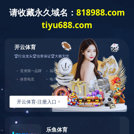
米兰体育app官网入口
临时公告
定期公告
可视化年报