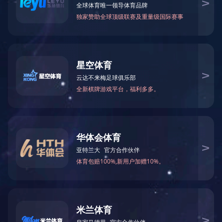
INTERIM ANNOUNCEMENT
临时公告
公告名称
公告编号
日期
2025年半年度报告摘要
202508
2025年半年度报告
202508
2024年年报
202503
2024年半年度报告摘要
202408
2024年半年度报告
202408
2024 年第一季度报告
202404
2023年年度报告
202403