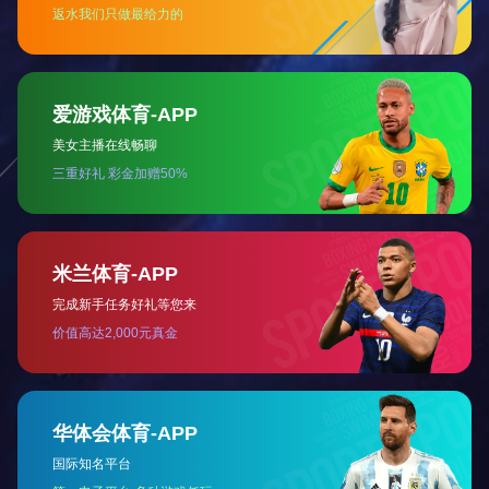
优嘉荣获工业和信息化部绿色工厂称号