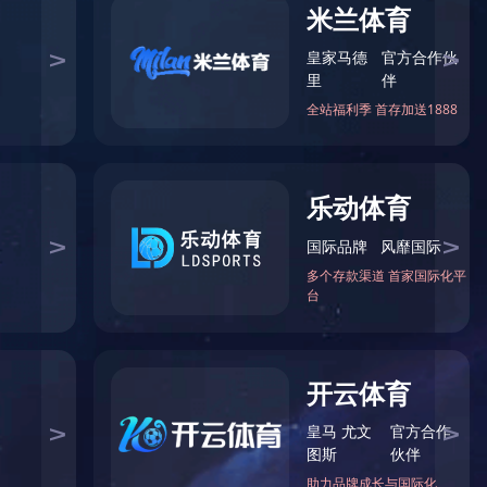
 MANUAL