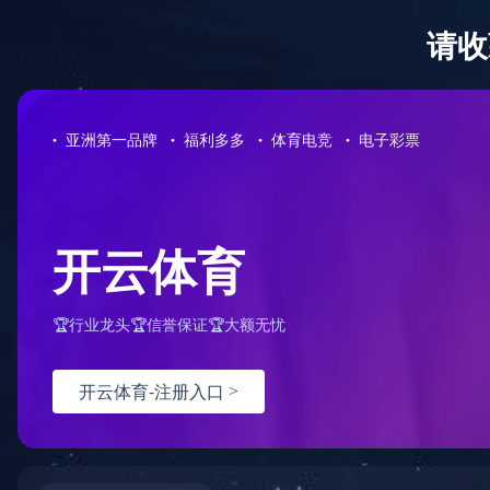
米兰体育app官网入口
关于我们
创新发展