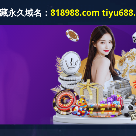
米兰体育app官网入口-米兰（中国）