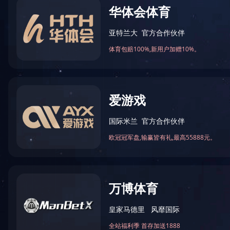
组织架
构