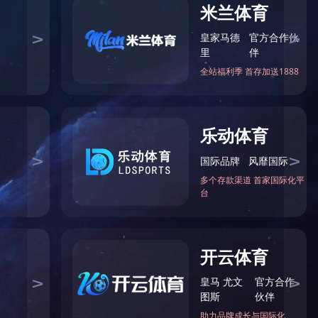
TIONAL
URE