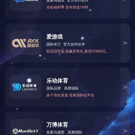
创新发展
>
米兰体育app官网入口-米兰（中国）
>
可持续发展
>
党建与纪检
>
投资者关系
>
加入我们
>
商务合作
>
友情链接
>
关注扬农