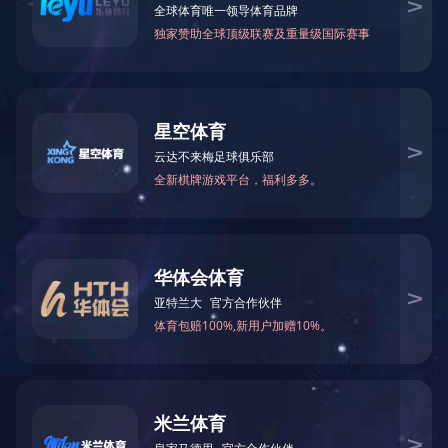
关于选举第九届董事会职工董事的公告
20250923临035号关于选举第九届董事会职工董事的公告
关于我们
>
创新发展
>