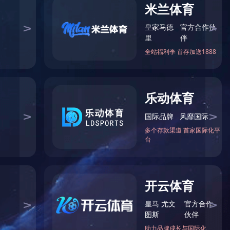
PUBLICITY
2024-
10-06
年
2024-