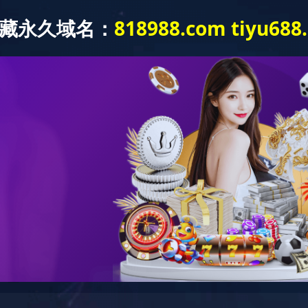
米兰体育app官网入口-米兰（中国）