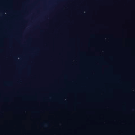
商务合作
关注
品检索 >
品手册 >
系我们 >
手机