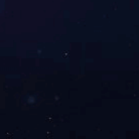
关于我们
>
创新发展
>
米兰体育app官网入口-米兰（中国）
>
可持续发展
>
党建与纪检
>
投资者关系
>
加入我们
>
商务合作
>
友情链接
>
关注扬农